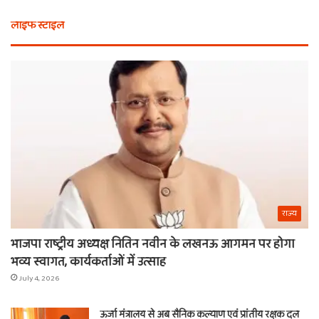
भी
कैस
लाइफ स्टाइल
न
मि
खरीदें
खाट
ये
वाल
चीजें
श्य
का
ना
राज्य
भाजपा राष्ट्रीय अध्यक्ष नितिन नवीन के लखनऊ आगमन पर होगा
भव्य स्वागत, कार्यकर्ताओं में उत्साह
July 4, 2026
ऊर्जा मंत्रालय से अब सैनिक कल्याण एवं प्रांतीय रक्षक दल