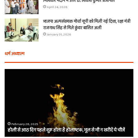
मिलाकर मैदान में उतरे डॉ. लोकेश कुमार प्रजापति
April 24, 2026
भाजपा अल्पसंख्यक मोर्चा यूपी को मिली नई दिशा, रक्षा मंत्री
राजनाथ सिंह से मिले कुंवर बासित अली
January 31, 2026
धर्म अध्यात्म
होली
ए
से
वच
आठ
ती
दिन
बा
पहले
औ
शुरू
शी
होता
का
है
दा
होलाष्टक,
कौ
February 28, 2025
होली से आठ दिन पहले शुरू होता है होलाष्टक, भूल से भी न खरीदें ये चीजें
भूल
थे
से
बर्