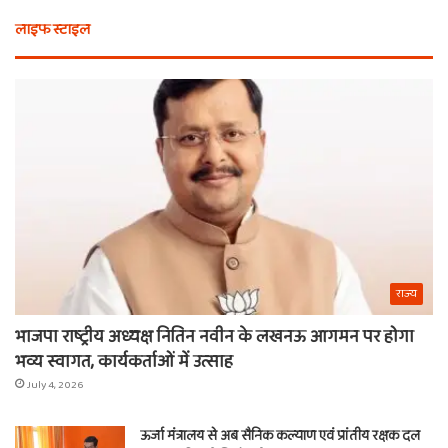
भी
कैस
लाइफ स्टाइल
न
मि
खरीदें
खाट
ये
वाल
चीजें
श्य
का
ना
राज्य
भाजपा राष्ट्रीय अध्यक्ष नितिन नवीन के लखनऊ आगमन पर होगा
भव्य स्वागत, कार्यकर्ताओं में उत्साह
July 4, 2026
ऊर्जा मंत्रालय से अब सैनिक कल्याण एवं प्रांतीय रक्षक दल