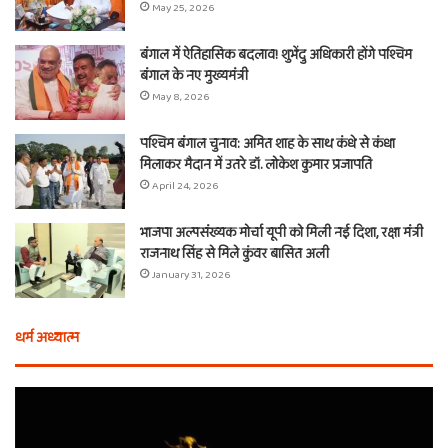
May 25, 2026
बंगाल में ऐतिहासिक बदलाव! शुभेंदु अधिकारी होंगे पश्चिम
बंगाल के नए मुख्यमंत्री
May 8, 2026
पश्चिम बंगाल चुनाव: अमित शाह के साथ कंधे से कंधा
मिलाकर मैदान में उतरे डॉ. लोकेश कुमार प्रजापति
April 24, 2026
भाजपा अल्पसंख्यक मोर्चा यूपी को मिली नई दिशा, रक्षा मंत्री
राजनाथ सिंह से मिले कुंवर बासित अली
January 31, 2026
धर्म अध्यात्म
होली
ए
से
वच
आठ
ती