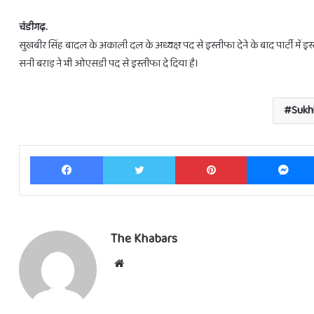
चंडीगढ़.
सुखबीर सिंह बादल के अकाली दल के अध्यक्ष पद से इस्तीफा देने के बाद पार्टी में 
सनी बराड़ ने भी ओएसडी पद से इस्तीफा दे दिया है।
28
फरवरी
Sukh
से
3
राशियों
Facebook
Twitter
Pinterest
को
होगा
लाभ
ही
February 27, 2025
28 फरवरी से 3 राशियों को होगा लाभ ही ल
लाभ
The Khabars
Website