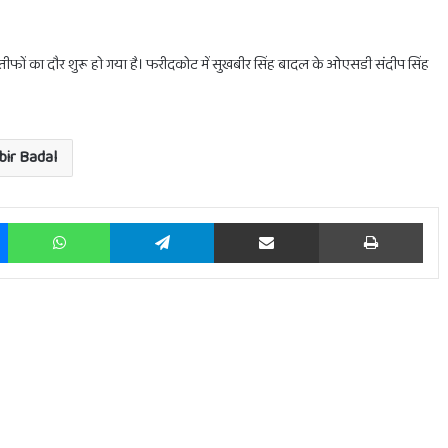
इस्तीफों का दौर शुरू हो गया है। फरीदकोट में सुखबीर सिंह बादल के ओएसडी संदीप सिंह
होलिका
दहन
bir Badal
के
लिए
मिलेगा
Messenger
WhatsApp
Telegram
Share via Email
Prin
सिर्फ
1
घंटा
का
February 28, 2025
ाभ
होलिका दहन के लिए मिलेगा सिर्फ 1 घंटा का ही समय
ही
समय