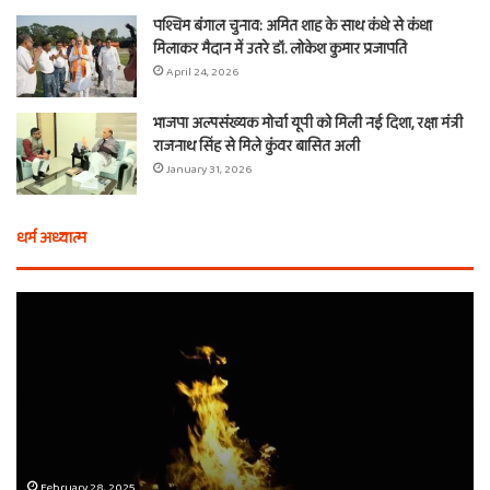
पश्चिम बंगाल चुनाव: अमित शाह के साथ कंधे से कंधा
मिलाकर मैदान में उतरे डॉ. लोकेश कुमार प्रजापति
April 24, 2026
भाजपा अल्पसंख्यक मोर्चा यूपी को मिली नई दिशा, रक्षा मंत्री
राजनाथ सिंह से मिले कुंवर बासित अली
January 31, 2026
धर्म अध्यात्म
एक
फुल
वचन,
दूज
तीन
का
बाण
त्य
और
मार्
शीश
को
का
मन
दान…
जाए
February 28, 2025
एक वचन, तीन बाण और शीश का दान… कौन थे बर्बरीक, कैसे मिला खाटू
कौन
जाने