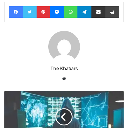
Facebook
Twitter
Pinterest
Messenger
WhatsApp
Telegram
Share via Email
Print
The Khabars
Website