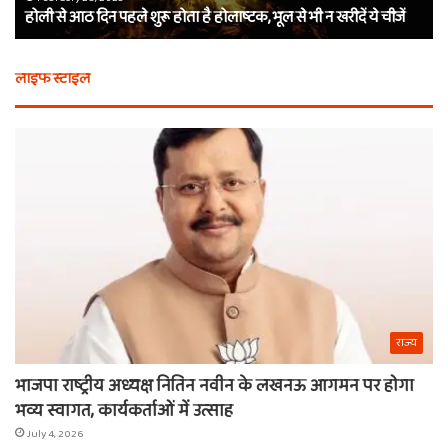
वाले श्याम का नाम
थे
इस
बर्बरीक,
दि
कैसे
क्य
लाइफ स्टाइल
मिला
कर
खाटू
चा
वाले
औ
श्याम
क्य
का
नही
नाम
राज्य
भाजपा राष्ट्रीय अध्यक्ष नितिन नवीन के लखनऊ आगमन पर होगा
भव्य स्वागत, कार्यकर्ताओं में उत्साह
July 4, 2026