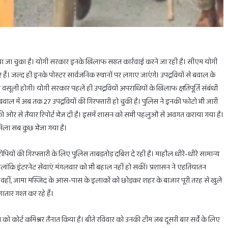
किया जा चुका है। योगी सरकार इनके खिलाफ सख्‍त कार्रवाई करने जा रही है। सीएम योगी
हैं। जल्‍द ही इनके पोस्‍टर सार्वजन‍िक स्‍थानों पर लगाए जाएंगे। उपद्रवियों से बवाल के
सूली होगी। योगी सरकार पहले ही उपद्रवियों अपराधियों के खिलाफ क्षतिपूर्ति संबंधी
होलिका
वाल में अब तक 27 उपद्रवियों की गिरफ्तारी हो चुकी है। पुलिस ने इनकी फोटो भी जारी
दहन
के
ी ओर से तैयार रिपोर्ट भेज दी है। इसमें शासन को सभी पहलुओं से अवगत कराया गया है।
लिए
्य मिला सब कुछ भेजा गया है।
मिलेगा
सिर्फ
पियों की गिरफ्तारी के लिए पुलिस ताबड़तोड़ दबिश दे रही है। माहौल धीरे-धीरे सामान्य
1
 हालांकि इंटरनेट सेवाएं मंगलवार को भी बहाल नहीं हो सकीं। प्रशासन ने एहतियातन
घंटा
का
February 28, 2025
ै। वहीं, जामा मस्जिद के आस-पास के इलाकों को छोड़कर शहर के बाजार पूरी तरह से खुले
ाभ
होलिका दहन के लिए मिलेगा सिर्फ 1 घंटा का ही समय
ही
तार गश्त कर रहे हैं।
समय
राघव को कोर्ट कमिश्नर तैनात किया है। बीते रविवार को उनकी टीम जब दूसरी बार सर्वे के लिए