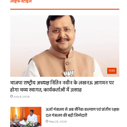
लाइफ स्टाइल
खरीदें
खाटू
ये
वाले
चीजें
श्याम
का
नाम
राज्य
भाजपा राष्ट्रीय अध्यक्ष नितिन नवीन के लखनऊ आगमन पर
होगा भव्य स्वागत, कार्यकर्ताओं में उत्साह
July 4, 2026
ऊर्जा मंत्रालय से अब सैनिक कल्याण एवं प्रांतीय रक्षक
दल मंत्रालय की बड़ी जिम्मेदारी
t
May 25, 2026