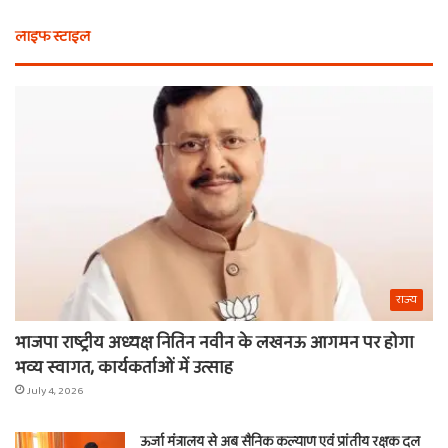
भी
कैस
लाइफ स्टाइल
न
मि
खरीदें
खाट
ये
वाल
चीजें
श्य
का
ना
राज्य
भाजपा राष्ट्रीय अध्यक्ष नितिन नवीन के लखनऊ आगमन पर होगा
भव्य स्वागत, कार्यकर्ताओं में उत्साह
July 4, 2026
ऊर्जा मंत्रालय से अब सैनिक कल्याण एवं प्रांतीय रक्षक दल