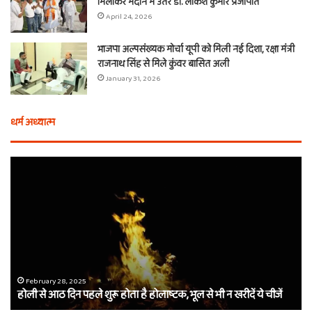
मिलाकर मैदान में उतरे डॉ. लोकेश कुमार प्रजापति
April 24, 2026
भाजपा अल्पसंख्यक मोर्चा यूपी को मिली नई दिशा, रक्षा मंत्री
राजनाथ सिंह से मिले कुंवर बासित अली
January 31, 2026
धर्म अध्यात्म
होली
ए
से
वच
आठ
ती
दिन
बा
पहले
औ
शुरू
शी
होता
का
है
दा
होलाष्टक,
कौ
February 28, 2025
होली से आठ दिन पहले शुरू होता है होलाष्टक, भूल से भी न खरीदें ये चीजें
भूल
थे
से
बर्