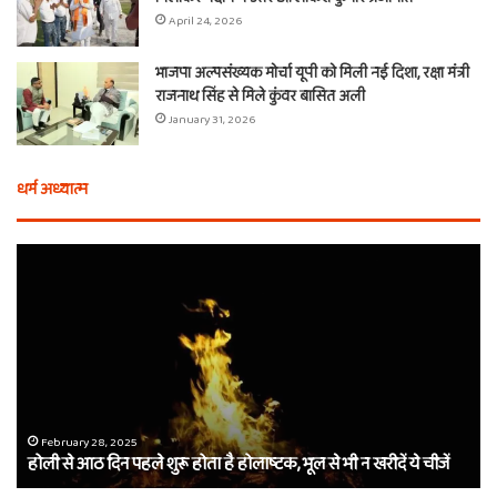
April 24, 2026
भाजपा अल्पसंख्यक मोर्चा यूपी को मिली नई दिशा, रक्षा मंत्री
राजनाथ सिंह से मिले कुंवर बासित अली
January 31, 2026
धर्म अध्यात्म
होली
ए
से
वच
आठ
ती
दिन
बा
पहले
औ
शुरू
शी
होता
का
है
दा
होलाष्टक,
कौ
February 28, 2025
होली से आठ दिन पहले शुरू होता है होलाष्टक, भूल से भी न खरीदें ये चीजें
भूल
थे
से
बर्