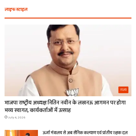
भी
कैस
लाइफ स्टाइल
न
मि
खरीदें
खाट
ये
वाल
चीजें
श्य
का
ना
राज्य
भाजपा राष्ट्रीय अध्यक्ष नितिन नवीन के लखनऊ आगमन पर होगा
भव्य स्वागत, कार्यकर्ताओं में उत्साह
July 4, 2026
ऊर्जा मंत्रालय से अब सैनिक कल्याण एवं प्रांतीय रक्षक दल