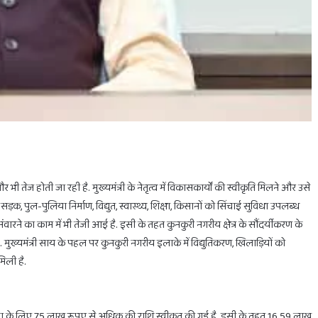
होलिका
दहन
के
लिए
मिलेगा
ी तेज होती जा रही है. मुख्यमंत्री के नेतृत्व में विकासकार्यों की स्वीकृति मिलने और उसे
सिर्फ
 सड़क, पुल-पुलिया निर्माण, विद्युत, स्वास्थ्य, शिक्षा, किसानों को सिंचाई सुविधा उपलब्ध
1
घंटा
 संवारने का काम में भी तेजी आई है. इसी के तहत कुनकुरी नगरीय क्षेत्र के सौंदर्यीकरण के
का
February 28, 2025
 मुख्यमंत्री साय के पहल पर कुनकुरी नगरीय इलाके में विद्युतिकरण, खिलाड़ियों को
ाभ
होलिका दहन के लिए मिलेगा सिर्फ 1 घंटा का ही समय
ही
िली है.
समय
स्थापना के लिए 75 लाख रूपए से अधिक की राशि स्वीकृत की गई है. इसी के तहत 16.59 लाख