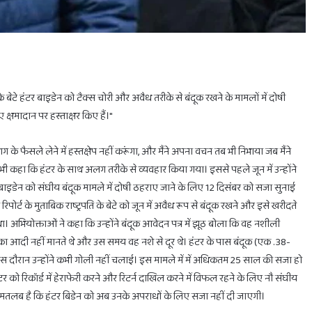
बेटे हंटर बाइडेन को टैक्स चोरी और अवैध तरीके से बंदूक रखने के मामलों में दोषी
 क्षमादान पर हस्ताक्षर किए हैं।"
होलिका
दहन
विभाग के फैसले लेने में हस्तक्षेप नहीं करूंगा, और मैंने अपना वचन तब भी निभाया जब मैंने
के
लिए
यह भी कहा कि हंटर के साथ अलग तरीके से व्यवहार किया गया। इससे पहले जून में उन्होंने
मिलेगा
बाइडेन को संघीय बंदूक मामले में दोषी ठहराए जाने के लिए 12 दिसंबर को सजा सुनाई
सिर्फ
पोर्ट के मुताबिक राष्ट्रपति के बेटे को जून में अवैध रूप से बंदूक रखने और इसे खरीदते
1
। अभियोक्ताओं ने कहा कि उन्होंने बंदूक आवेदन पत्र में झूठ बोला कि वह नशीली
घंटा
का
February 28, 2025
 का आदी नहीं मानते थे और उस समय वह नशे से दूर थे। हंटर के पास बंदूक (एक .38-
ाभ
होलिका दहन के लिए मिलेगा सिर्फ 1 घंटा का ही समय
ही
स दौरान उन्होंने कभी गोली नहीं चलाई। इस मामले में में अधिकतम 25 साल की सजा हो
समय
 को रिकॉर्ड में हेराफेरी करने और रिटर्न दाखिल करने में विफल रहने के लिए नौ संघीय
का मतलब है कि हंटर बिडेन को अब उनके अपराधों के लिए सजा नहीं दी जाएगी।