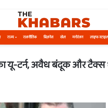
श
राज्य
राजनीतिक
बिज़नेस
खेल
मनोरंजन
लाइफ स्टाइ
 का यू-टर्न, अवैध बंदूक और टैक्