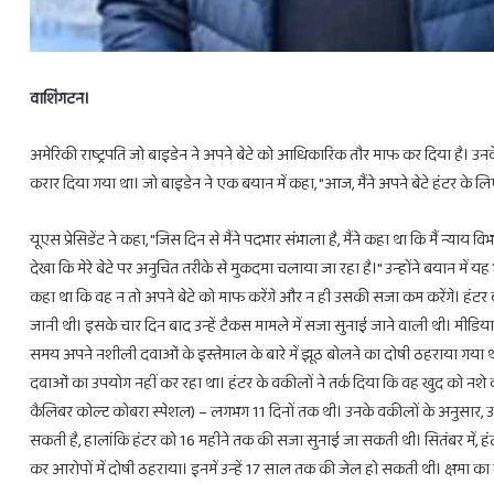
वाशिंगटन।
अमेरिकी राष्ट्रपति जो बाइडेन ने अपने बेटे को आधिकारिक तौर माफ कर दिया है। उनके 
करार दिया गया था। जो बाइडेन ने एक बयान में कहा, "आज, मैंने अपने बेटे हंटर के लिए
28
फरवरी
यूएस प्रेसिडेंट ने कहा, "जिस दिन से मैंने पदभार संभाला है, मैंने कहा था कि मैं न्याय 
से
3
देखा कि मेरे बेटे पर अनुचित तरीके से मुकदमा चलाया जा रहा है।" उन्होंने बयान में 
राशियों
कहा था कि वह न तो अपने बेटे को माफ करेंगे और न ही उसकी सजा कम करेंगे। हंटर 
को
जानी थी। इसके चार दिन बाद उन्हें टैकस मामले में सजा सुनाई जाने वाली थी। मीडिया रि
होगा
समय अपने नशीली दवाओं के इस्तेमाल के बारे में झूठ बोलने का दोषी ठहराया गया था
लाभ
ही
February 27, 2025
दवाओं का उपयोग नहीं कर रहा था। हंटर के वकीलों ने तर्क दिया कि वह खुद को नशे
28 फरवरी से 3 राशियों को होगा लाभ ही ल
लाभ
कैलिबर कोल्ट कोबरा स्पेशल) – लगभग 11 दिनों तक थी। उनके वकीलों के अनुसार, उ
सकती है, हालांकि हंटर को 16 महीने तक की सजा सुनाई जा सकती थी। सितंबर में, हंटर
कर आरोपों में दोषी ठहराया। इनमें उन्हें 17 साल तक की जेल हो सकती थी। क्षमा 