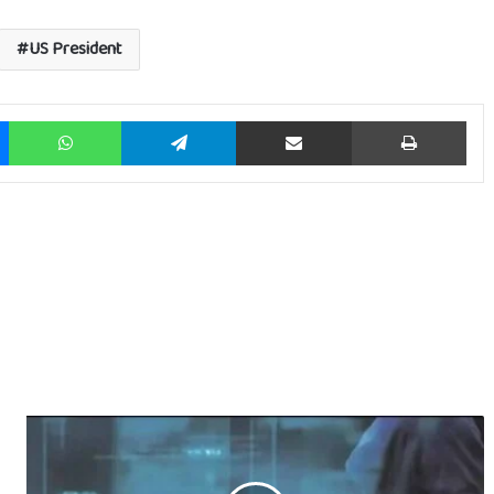
US President
Messenger
WhatsApp
Telegram
Share via Email
Prin