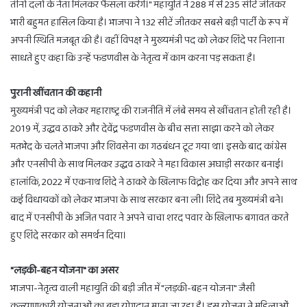
तीनों दलों के नेता मिलकर फैसला करेंगे।" महायुति ने 288 में से 235 सीटें जीतकर
भारी बहुमत हासिल किया है। भाजपा ने 132 सीटें जीतकर सबसे बड़ी पार्टी के रूप में
अपनी स्थिति मजबूत की है। वहीं विपक्ष ने मुख्यमंत्री पद को लेकर शिंदे पर निशाना
साधते हुए कहा कि उन्हें फडणवीस के नेतृत्व में काम करना पड़ सकता है।
पुरानी खींचतान की कहानी
मुख्यमंत्री पद को लेकर महाराष्ट्र की राजनीति में लंबे समय से खींचतान होती रही है।
2019 में, उद्धव ठाकरे और देवेंद्र फडणवीस के बीच सत्ता साझा करने को लेकर
मतभेद के चलते भाजपा और शिवसेना का गठबंधन टूट गया था। इसके बाद कांग्रेस
और एनसीपी के साथ मिलकर उद्धव ठाकरे ने महा विकास अघाड़ी सरकार बनाई।
हालांकि, 2022 में एकनाथ शिंदे ने ठाकरे के खिलाफ विद्रोह कर दिया और अपने साथ
कई विधायकों को लेकर भाजपा के साथ सरकार बना ली। शिंदे तब मुख्यमंत्री बने।
बाद में एनसीपी के अजित पवार ने अपने चाचा शरद पवार के खिलाफ बगावत करते
हुए शिंदे सरकार को समर्थन दिया।
"लड़की-बहन योजना" का असर
भाजपा-नेतृत्व वाली महायुति की बड़ी जीत में "लड़की-बहन योजना" जैसी
कल्याणकारी योजनाओं का बड़ा योगदान माना जा रहा है। इस योजना ने महिलाओं