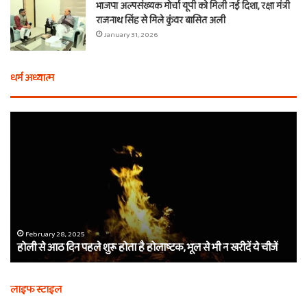
भाजपा अल्पसंख्यक मोर्चा यूपी को मिली नई दिशा, रक्षा मंत्री
राजनाथ सिंह से मिले कुंवर बासित अली
January 31, 2026
धर्म अध्यात्म
होली
ए
से
वच
आठ
ती
दिन
बा
पहले
औ
शुरू
शी
होता
का
है
दा
होलाष्टक,
कौ
February 28, 2025
होली से आठ दिन पहले शुरू होता है होलाष्टक, भूल से भी न खरीदें ये चीजें
भूल
थे
से
बर्
भी
कैस
लाइफ स्टाइल
न
मि
खरीदें
खाट