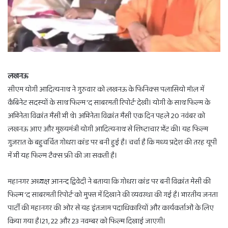
लखनऊ
सीएम योगी आदित्‍यनाथ ने गुरुवार को लखनऊ के फिनिक्‍स पलासियो मॉल में
कैबिनेट सदस्‍यों के साथ फिल्‍म 'द साबरमती रिपोर्ट' देखी। योगी के साथ फिल्‍म के
अभिनेता विक्रांत मैसी भी थे। अभिनेता विक्रांत मैसी एक दिन पहले 20 नवंबर को
लखनऊ आए और मुख्‍यमंत्री योगी आदित्‍यनाथ से शिष्‍टाचार भेंट की। यह फिल्‍म
गुजरात के बहुचर्चित गोधरा कांड पर बनी हुई है। चर्चा है कि मध्‍य प्रदेश की तरह यूपी
में भी यह फिल्‍म टैक्‍स फ्री की जा सकती है।
महानगर अध्यक्ष आनन्द द्विवेदी ने बताया कि गोधरा कांड पर बनी विक्रांत मेसी की
फिल्म ‘द साबरमती रिपोर्ट’ को मुफ्त में दिखाने की व्यवस्था की गई है। भारतीय जनता
पार्टी की महानगर की ओर से यह इंतजाम पदाधिकारियों और कार्यकर्ताओं के लिए
किया गया है।21, 22 और 23 नवम्बर को फिल्म दिखाई जाएगी।