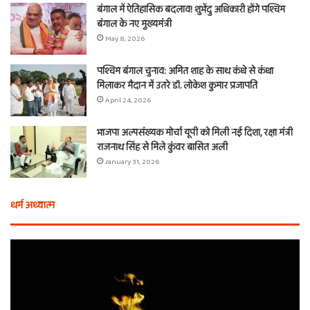
बंगाल में ऐतिहासिक बदलाव! शुभेंदु अधिकारी होंगे पश्चिम
बंगाल के नए मुख्यमंत्री
May 8, 2026
पश्चिम बंगाल चुनाव: अमित शाह के साथ कंधे से कंधा
मिलाकर मैदान में उतरे डॉ. लोकेश कुमार प्रजापति
April 24, 2026
भाजपा अल्पसंख्यक मोर्चा यूपी को मिली नई दिशा, रक्षा मंत्री
राजनाथ सिंह से मिले कुंवर बासित अली
January 31, 2026
धर्म अध्यात्म
होली
ए
से
वच
आठ
ती
दिन
बा
पहले
औ