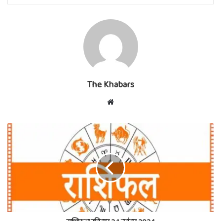
The Khabars
Website